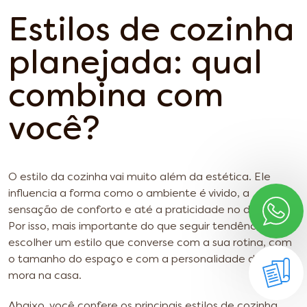
Estilos de cozinha
planejada: qual
combina com
você?
O estilo da cozinha vai muito além da estética. Ele
influencia a forma como o ambiente é vivido, a
sensação de conforto e até a praticidade no dia a dia.
Por isso, mais importante do que seguir tendências é
escolher um estilo que converse com a sua rotina, com
o tamanho do espaço e com a personalidade de quem
mora na casa.
Abaixo, você confere os principais estilos de cozinha